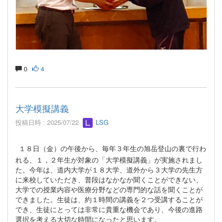
0
4
大学模擬講義
投稿日時 : 2025/07/22
LSG
１８日（金）の午後から、毎年３年生の旭岳登山の裏で行わ
れる、１，２年生が対象の「大学模擬講義」が実施されまし
た。今年は、道内大学が１８大学、道外から３大学の先生方
に来校していただき、普段はなかなか聞くことができない、
大学での授業内容や医療分野などの専門的な話を聞くことが
できました。生徒は、約１時間の講義を２つ受講することが
でき、生徒にとっては非常に貴重な機会であり、今後の進路
選択を考える大切な時間になったと思います。