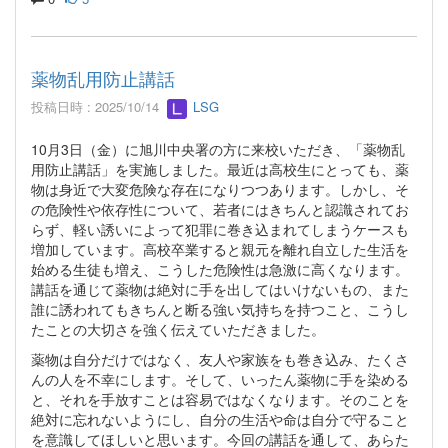
薬物乱用防止講話
投稿日時 : 2025/10/14
LSG
10月3日（金）に旭川中央署の方に来校いただき、「薬物乱
用防止講話」を実施しました。最近は高校生にとっても、薬
物は身近で大変危険な存在になりつつあります。しかし、そ
の危険性や依存性について、若者にはきちんと認識されてお
らず、軽い誘いによって犯罪に巻き込まれてしまうケースも
増加しています。高校卒業すると親元を離れ自立した生活を
始める生徒も増え、こうした危険性は急激に高くなります。
講話を通じて薬物は絶対に手を出してはいけないもの、また
誰に誘われてもきちんと断る強い気持ちを持つこと、こうし
たことの大切さを強く伝えていただきました。
薬物は自分だけではなく、友人や家族をも巻き込み、たくさ
んの人を不幸にします。そして、いったん薬物に手を染める
と、それを手放すことは容易ではなくなります。そのことを
絶対に忘れないようにし、自分の生活や命は自分で守ること
を意識してほしいと思います。今回の講話を通して、あらた