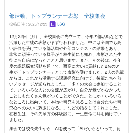
部活動、トップランナー表彰 全校集会
投稿日時 : 2025/12/23
LSG
12月22日（月）、全校集会に先立って、今年の部活動などで
活躍した生徒の表彰がまず行われました。中には全国でも高
い評価を受けている部活動や外部コンテストの結果もあり、
非常に頑張っている様子が全校生徒にも知れ、表彰された生
徒にも自信になったことと思います。また、その後は、今年
度の課題探究活動を通じて、西高に大いに貢献した2名の3年
生が「トップランナー」として表彰を受けました。2人の先輩
からは、これから活動する課題探究に向けて、後輩たちへ熱
いメッセージが送られました。「多くの大会に参加すること
で、いろいろな人との交流が広がり、自分が気づかなかった
ことにもたくさん気がつくことができた。とにかくいろいろ
なところに出向いて、本物の研究を見ることは自分たちの研
究心への大いに刺激になる。」などの話をしてくれました。
在校生は、その先輩方の体験談に、一生懸命に耳を傾けてい
ました。
集会では校長先生から、AIを使って「AIだからといって、何