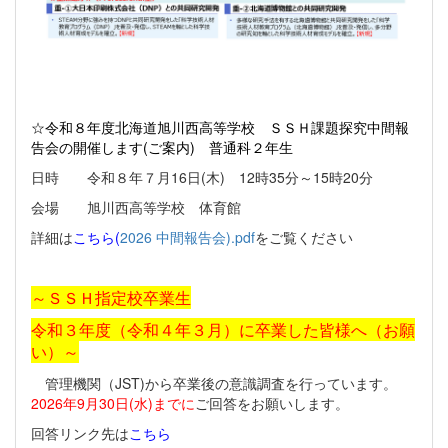
☆令和８年度北海道旭川西高等学校
ＳＳＨ課題探究中間報
告会の開催します(ご案内) 普通科２年生
日時 令和８年７月16日(木) 12時35分～15時20分
会場 旭川西高等学校 体育館
詳細は
こちら(
2026 中間報告会).pdf
をご覧ください
～ＳＳＨ指定校卒業生
令和３年度（令和４年３月）に卒業した皆様へ（お願
い）～
管理機関（JST)から卒業後の意識調査を行っています。
2026年9月30日(水)までに
ご回答をお願いします。
回答リンク先は
こちら