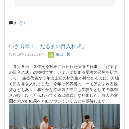
0
1
いざ出陣！「だるまの目入れ式」
投稿日時 : 2025/09/11
角田 博
９月８日、３年次を対象に行われた恒例の行事、「だるま
の目入れ式」の模様です。いよいよ始まる受験の必勝を祈念
して、 生徒代表が３年次主任の林先生が持つだるまに、力強
く目を書き入れました。今年は代表者のユーモアあふれる挨
拶などもあり、和やかな雰囲気の中にも受験生としての真剣
さがひしひしと伝わってくる出陣式となりました。各人の奮
闘努力が好結果へと結びついていくことを期待します。