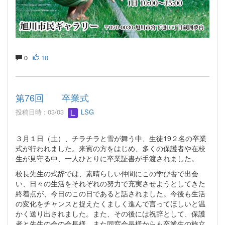
0
10
第76回 卒業式
投稿日時 : 03/03
LSG
３月１日（土）、チラチラと雪が舞う中、生徒19２名の卒業
式が行われました。来賓の方をはじめ、多くの保護者や在校
生が見守る中、一人ひとりに卒業証書が手渡されました。
校長先生の式辞では、素晴らしい仲間にこの学び舎で出会
い、日々の生活をそれぞれの努力で充実させようとしてきた
終着点が、今日のこの日であると話されました。今後も生活
の変化をチャンスと捉えたくましく進んで言ってほしいと温
かく送り出されました。また、その後には祝辞として、保護
者と先生の会の会長様、また同窓会長様からも卒業生の旅立